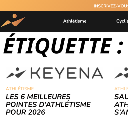
INSCRIVEZ-VOU
Athlétisme
Cycl
ÉTIQUETTE 
ATHLÉTISME
ATHL
LES 6 MEILLEURES
SAU
POINTES D’ATHLÉTISME
ATH
POUR 2026
S’A