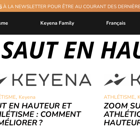
S
À LA NEWSLETTER POUR ÊTRE AU COURANT DES DERNIÈ
isme
Keyena Family
Français
: SAUT EN H
,
,
ÉTISME
Keyena
ATHLÉTISME
T EN HAUTEUR ET
ZOOM SU
LÉTISME : COMMENT
ATHLÉTIQ
MÉLIORER ?
HAUTEU