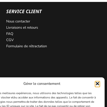
SERVICE CLIENT
Nous contacter
Livraisons et retours
FAQ
CGV
Formulaire de rétractation
Gérer le consentement
les meilleures expériences, nous utilisons des technologies telles que les
 stocker et/ou accéder aux informations des appareils. Le fait de consentir à
gies nous permettra de traiter des données telles que le comportement de
 les ID uniques sur ce site. Le fait de ne pas consentir ou de retirer son