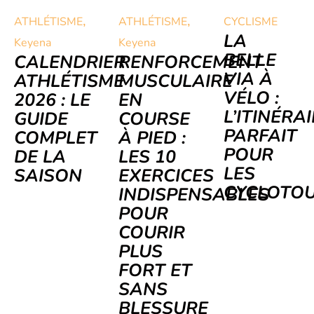
,
,
ATHLÉTISME
ATHLÉTISME
CYCLISME
LA
Keyena
Keyena
BELLE
CALENDRIER
RENFORCEMENT
VIA À
ATHLÉTISME
MUSCULAIRE
VÉLO :
2026 : LE
EN
L’ITINÉRA
GUIDE
COURSE
PARFAIT
COMPLET
À PIED :
POUR
DE LA
LES 10
LES
SAISON
EXERCICES
CYCLOTOU
INDISPENSABLES
POUR
COURIR
PLUS
FORT ET
SANS
BLESSURE