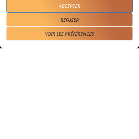
ACCEPTER
REFUSER
« Produit très qualitatif et innovant !
VOIR LES PRÉFÉRENCES
Les Key One répondent parfaitement à
mes besoins à savoir conserver les
pointes en bon état ainsi que protéger
les affaires dans les sacs »
NOS PRODUITS
Key One
Bikey