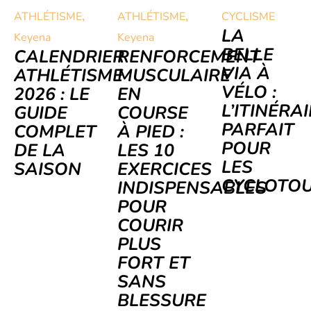
,
,
ATHLÉTISME
ATHLÉTISME
CYCLISME
LA
Keyena
Keyena
BELLE
CALENDRIER
RENFORCEMENT
VIA À
ATHLÉTISME
MUSCULAIRE
VÉLO :
2026 : LE
EN
L’ITINÉRA
GUIDE
COURSE
PARFAIT
COMPLET
À PIED :
POUR
DE LA
LES 10
LES
SAISON
EXERCICES
CYCLOTOU
INDISPENSABLES
POUR
COURIR
PLUS
FORT ET
SANS
BLESSURE