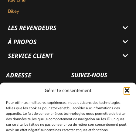
Key One
Bikey
LES REVENDEURS
À PROPOS
SERVICE CLIENT
ADRESSE
SUIVEZ-NOUS
110 rue Frédéric Fays
Gérer le consentement
69100 Villeubanne
Pour offrir les meilleures expériences, nous utilisons des technologies
telles que les cookies pour stocker et/ou accéder aux informations des
appareils. Le fait de consentir à ces technologies nous permettra de traiter
Mentions légales
Politique de confidentialité
des données telles que le comportement de navigation ou les ID uniques
sur ce site. Le fait de ne pas consentir ou de retirer son consentement peut
avoir un effet négatif sur certaines caractéristiques et fonctions.
Site réalisé par
AVICOM’