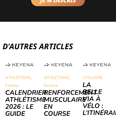
D'AUTRES ARTICLES
,
,
ATHLÉTISME
ATHLÉTISME
CYCLISME
LA
Keyena
Keyena
BELLE
CALENDRIER
RENFORCEMENT
VIA À
ATHLÉTISME
MUSCULAIRE
VÉLO :
2026 : LE
EN
L’ITINÉRA
GUIDE
COURSE