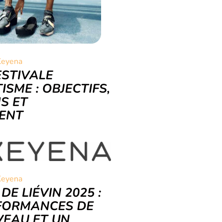
Keyena
ESTIVALE
ISME : OBJECTIFS,
S ET
ENT
Keyena
DE LIÉVIN 2025 :
FORMANCES DE
VEAU ET UN