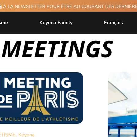
S
À LA NEWSLETTER POUR ÊTRE AU COURANT DES DERNIÈ
isme
Keyena Family
Français
: MEETINGS
,
ÉTISME
Keyena