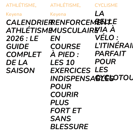
,
,
ATHLÉTISME
ATHLÉTISME
CYCLISME
LA
Keyena
Keyena
BELLE
CALENDRIER
RENFORCEMENT
VIA À
ATHLÉTISME
MUSCULAIRE
VÉLO :
2026 : LE
EN
L’ITINÉRA
GUIDE
COURSE
PARFAIT
COMPLET
À PIED :
POUR
DE LA
LES 10
LES
SAISON
EXERCICES
CYCLOTOU
INDISPENSABLES
POUR
COURIR
PLUS
FORT ET
SANS
BLESSURE