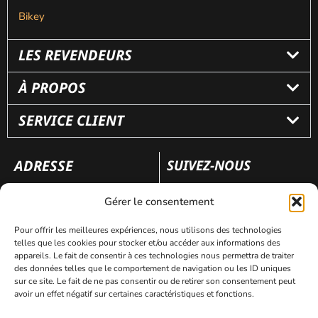
Bikey
LES REVENDEURS
À PROPOS
SERVICE CLIENT
ADRESSE
SUIVEZ-NOUS
110 rue Frédéric Fays
Gérer le consentement
69100 Villeubanne
Pour offrir les meilleures expériences, nous utilisons des technologies
telles que les cookies pour stocker et/ou accéder aux informations des
appareils. Le fait de consentir à ces technologies nous permettra de traiter
Mentions légales
Politique de confidentialité
des données telles que le comportement de navigation ou les ID uniques
sur ce site. Le fait de ne pas consentir ou de retirer son consentement peut
avoir un effet négatif sur certaines caractéristiques et fonctions.
Site réalisé par
AVICOM’