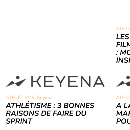
ATHL
LES
FIL
: M
INS
,
ATHLÉTISME
Keyena
ATHL
ATHLÉTISME : 3 BONNES
A L
RAISONS DE FAIRE DU
MAR
SPRINT
POU