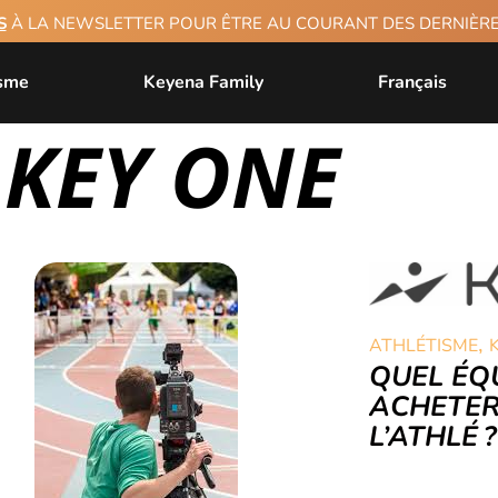
S
À LA NEWSLETTER POUR ÊTRE AU COURANT DES DERNIÈ
isme
Keyena Family
Français
 KEY ONE
,
ATHLÉTISME
QUEL ÉQ
ACHETER
L’ATHLÉ ?