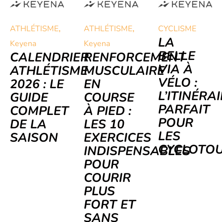
,
,
ATHLÉTISME
ATHLÉTISME
CYCLISME
LA
Keyena
Keyena
BELLE
CALENDRIER
RENFORCEMENT
VIA À
ATHLÉTISME
MUSCULAIRE
VÉLO :
2026 : LE
EN
L’ITINÉRA
GUIDE
COURSE
PARFAIT
COMPLET
À PIED :
POUR
DE LA
LES 10
LES
SAISON
EXERCICES
CYCLOTOU
INDISPENSABLES
POUR
COURIR
PLUS
FORT ET
SANS