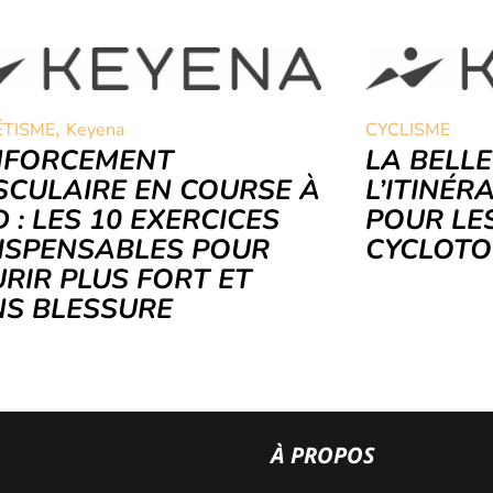
,
ÉTISME
Keyena
CYCLISME
NFORCEMENT
LA BELLE
CULAIRE EN COURSE À
L’ITINÉR
D : LES 10 EXERCICES
POUR LE
ISPENSABLES POUR
CYCLOTO
RIR PLUS FORT ET
S BLESSURE
À PROPOS