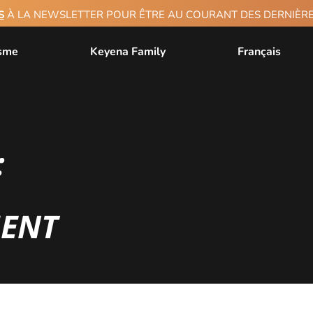
S
À LA NEWSLETTER POUR ÊTRE AU COURANT DES DERNIÈ
isme
Keyena Family
Français
:
ENT