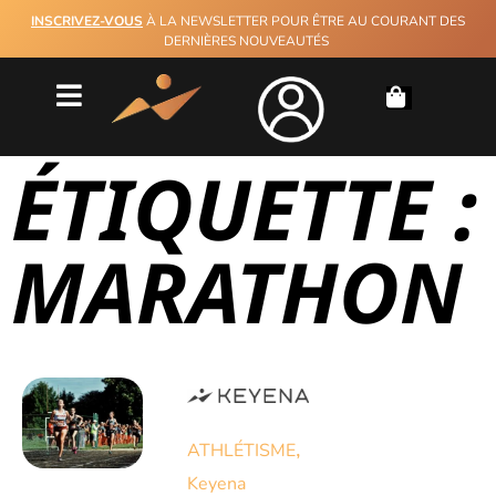
INSCRIVEZ-VOUS
À LA NEWSLETTER POUR ÊTRE AU COURANT DES
DERNIÈRES NOUVEAUTÉS
ÉTIQUETTE :
MARATHON
,
ATHLÉTISME
Keyena