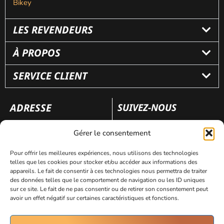
Bikey
LES REVENDEURS
À PROPOS
SERVICE CLIENT
ADRESSE
SUIVEZ-NOUS
110 rue Frédéric Fays
Gérer le consentement
69100 Villeubanne
Pour offrir les meilleures expériences, nous utilisons des technologies
telles que les cookies pour stocker et/ou accéder aux informations des
appareils. Le fait de consentir à ces technologies nous permettra de traiter
Mentions légales
Politique de confidentialité
des données telles que le comportement de navigation ou les ID uniques
sur ce site. Le fait de ne pas consentir ou de retirer son consentement peut
avoir un effet négatif sur certaines caractéristiques et fonctions.
Site réalisé par
AVICOM’