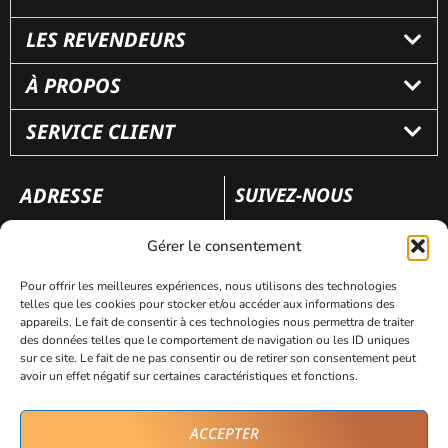
LES REVENDEURS
À PROPOS
SERVICE CLIENT
ADRESSE
SUIVEZ-NOUS
110 rue Frédéric Fays
Gérer le consentement
69100 Villeubanne
Pour offrir les meilleures expériences, nous utilisons des technologies
telles que les cookies pour stocker et/ou accéder aux informations des
appareils. Le fait de consentir à ces technologies nous permettra de traiter
Mentions légales
Politique de confidentialité
des données telles que le comportement de navigation ou les ID uniques
sur ce site. Le fait de ne pas consentir ou de retirer son consentement peut
avoir un effet négatif sur certaines caractéristiques et fonctions.
Site réalisé par
AVICOM’
ACCEPTER