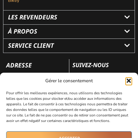
Bikey
LES REVENDEURS
À PROPOS
SERVICE CLIENT
ADRESSE
SUIVEZ-NOUS
110 rue Frédéric Fays
Gérer le consentement
69100 Villeubanne
Pour offrir les meilleures expériences, nous utilisons des technologies
telles que les cookies pour stocker et/ou accéder aux informations des
appareils. Le fait de consentir à ces technologies nous permettra de traiter
Mentions légales
Politique de confidentialité
des données telles que le comportement de navigation ou les ID uniques
sur ce site. Le fait de ne pas consentir ou de retirer son consentement peut
avoir un effet négatif sur certaines caractéristiques et fonctions.
Site réalisé par
AVICOM’