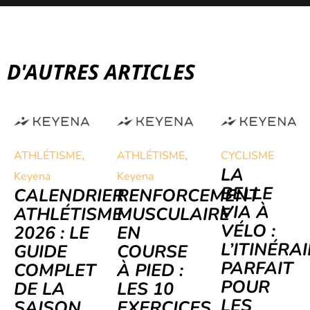
D'AUTRES ARTICLES
,
,
ATHLÉTISME
ATHLÉTISME
CYCLISME
LA
Keyena
Keyena
BELLE
CALENDRIER
RENFORCEMENT
VIA À
ATHLÉTISME
MUSCULAIRE
VÉLO :
2026 : LE
EN
L’ITINÉRA
GUIDE
COURSE
PARFAIT
COMPLET
À PIED :
POUR
DE LA
LES 10
LES
SAISON
EXERCICES