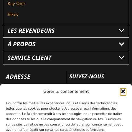
Key One
Bikey
LES REVENDEURS
À PROPOS
SERVICE CLIENT
ADRESSE
SUIVEZ-NOUS
110 rue Frédéric Fays
Gérer le consentement
69100 Villeubanne
Pour offrir les meilleures expériences, nous utilisons des technologies
telles que les cookies pour stocker et/ou accéder aux informations des
appareils. Le fait de consentir à ces technologies nous permettra de traiter
Mentions légales
Politique de confidentialité
des données telles que le comportement de navigation ou les ID uniques
sur ce site. Le fait de ne pas consentir ou de retirer son consentement peut
avoir un effet négatif sur certaines caractéristiques et fonctions.