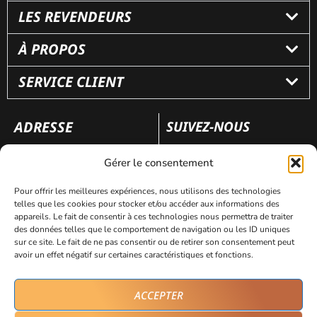
LES REVENDEURS
À PROPOS
SERVICE CLIENT
ADRESSE
SUIVEZ-NOUS
110 rue Frédéric Fays
Gérer le consentement
69100 Villeubanne
Pour offrir les meilleures expériences, nous utilisons des technologies
telles que les cookies pour stocker et/ou accéder aux informations des
appareils. Le fait de consentir à ces technologies nous permettra de traiter
Mentions légales
Politique de confidentialité
des données telles que le comportement de navigation ou les ID uniques
sur ce site. Le fait de ne pas consentir ou de retirer son consentement peut
avoir un effet négatif sur certaines caractéristiques et fonctions.
Site réalisé par
AVICOM’
ACCEPTER