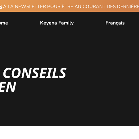
S
À LA NEWSLETTER POUR ÊTRE AU COURANT DES DERNIÈ
isme
Keyena Family
Français
4 CONSEILS
EN