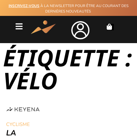
INSCRIVEZ-VOUS
À LA NEWSLETTER POUR ÊTRE AU COURANT DES
DERNIÈRES NOUVEAUTÉS
ÉTIQUETTE :
VÉLO
CYCLISME
LA