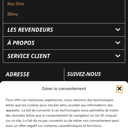
Key One
Bikey
LES REVENDEURS
À PROPOS
SERVICE CLIENT
ADRESSE
SUIVEZ-NOUS
110 rue Frédéric Fays
Gérer le consentement
69100 Villeubanne
Pour offrir les meilleures expériences, nous utilisons des technologies
telles que les cookies pour stocker et/ou accéder aux informations des
appareils. Le fait de consentir à ces technologies nous permettra de traiter
Mentions légales
Politique de confidentialité
des données telles que le comportement de navigation ou les ID uniques
sur ce site. Le fait de ne pas consentir ou de retirer son consentement peut
avoir un effet négatif sur certaines caractéristiques et fonctions.