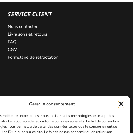
SERVICE CLIENT
Nous contacter
Livraisons et retours
FAQ
CGV
Formulaire de rétractation
Gérer le consentement
les meilleures expériences, nous utilisons des technologies telles que les
 stocker et/ou accéder aux informations des appareils. Le fait de consentir à
gies nous permettra de traiter des données telles que le comportement de
 les ID uniques sur ce site. Le fait de ne pas consentir ou de retirer son