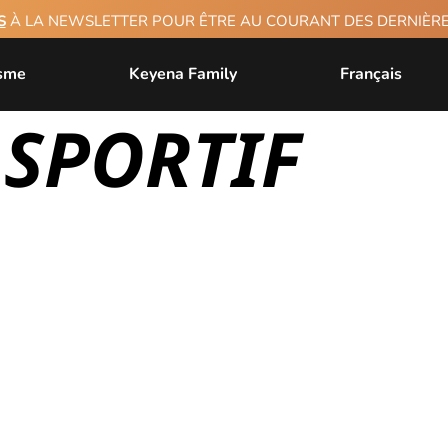
S
À LA NEWSLETTER POUR ÊTRE AU COURANT DES DERNIÈ
isme
Keyena Family
Français
 SPORTIF