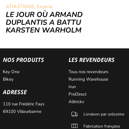
,
ATHLÉTISME
Keyena
LE JOUR OÙ ARMAND
DUPLANTIS A BATTU
KARSTEN WARHOLM
NOS PRODUITS
LES REVENDEURS
Key One
Tous nos revendeurs
Bikey
Running Warehouse
Irun
ADRESSE
ProDirect
Alltricks
110 rue Frédéric Fays
69100 Villeurbanne
Livraison par colissimo
Fabrication française