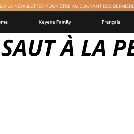
S
À LA NEWSLETTER POUR ÊTRE AU COURANT DES DERNIÈ
isme
Keyena Family
Français
 SAUT À LA 