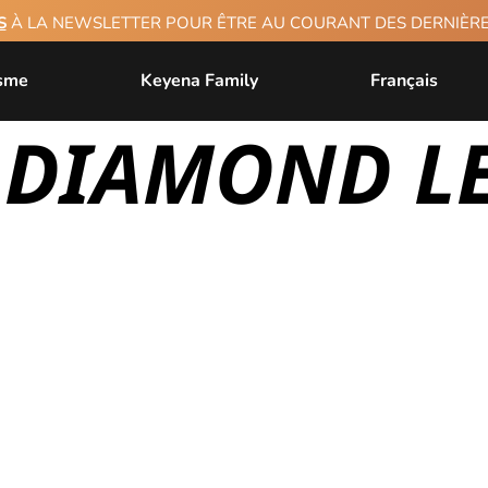
S
À LA NEWSLETTER POUR ÊTRE AU COURANT DES DERNIÈ
isme
Keyena Family
Français
: DIAMOND L