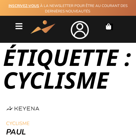
INSCRIVEZ-VOUS
À LA NEWSLETTER POUR ÊTRE AU COURANT DES
DERNIÈRES NOUVEAUTÉS
ÉTIQUETTE :
CYCLISME
CYCLISME
PAUL