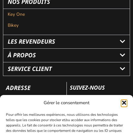
NOS PRODUITS
Key One
Bikey
LES REVENDEURS
À PROPOS
SERVICE CLIENT
ADRESSE
SUIVEZ-NOUS
110 rue Frédéric Fays
Gérer le consentement
69100 Villeubanne
Pour offrir les meilleures expériences, nous utilisons des technologies
telles que les cookies pour stocker et/ou accéder aux informations des
appareils. Le fait de consentir à ces technologies nous permettra de traiter
Mentions légales
Politique de confidentialité
des données telles que le comportement de navigation ou les ID uniques