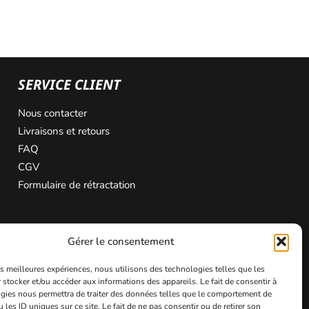
SERVICE CLIENT
Nous contacter
Livraisons et retours
FAQ
CGV
Formulaire de rétractation
Gérer le consentement
les meilleures expériences, nous utilisons des technologies telles que les
 stocker et/ou accéder aux informations des appareils. Le fait de consentir à
gies nous permettra de traiter des données telles que le comportement de
 les ID uniques sur ce site. Le fait de ne pas consentir ou de retirer son