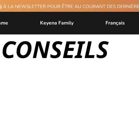
S
À LA NEWSLETTER POUR ÊTRE AU COURANT DES DERNIÈ
isme
Keyena Family
Français
 CONSEILS