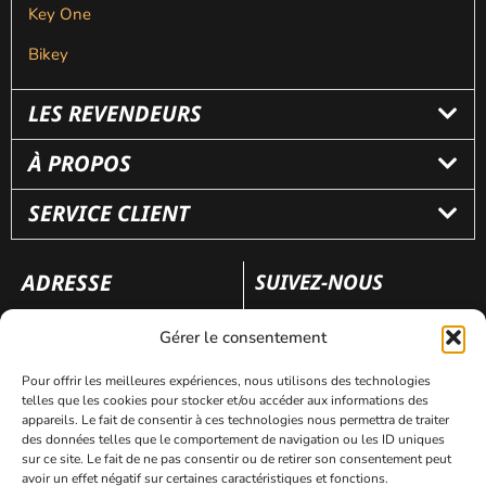
Key One
Bikey
LES REVENDEURS
À PROPOS
SERVICE CLIENT
ADRESSE
SUIVEZ-NOUS
110 rue Frédéric Fays
Gérer le consentement
69100 Villeubanne
Pour offrir les meilleures expériences, nous utilisons des technologies
telles que les cookies pour stocker et/ou accéder aux informations des
appareils. Le fait de consentir à ces technologies nous permettra de traiter
Mentions légales
Politique de confidentialité
des données telles que le comportement de navigation ou les ID uniques
sur ce site. Le fait de ne pas consentir ou de retirer son consentement peut
avoir un effet négatif sur certaines caractéristiques et fonctions.