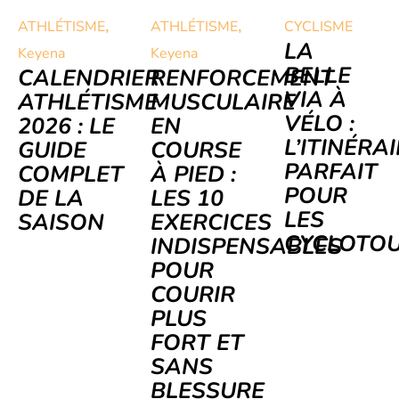
,
,
ATHLÉTISME
ATHLÉTISME
CYCLISME
LA
Keyena
Keyena
BELLE
CALENDRIER
RENFORCEMENT
VIA À
ATHLÉTISME
MUSCULAIRE
VÉLO :
2026 : LE
EN
L’ITINÉRA
GUIDE
COURSE
PARFAIT
COMPLET
À PIED :
POUR
DE LA
LES 10
LES
SAISON
EXERCICES
CYCLOTOU
INDISPENSABLES
POUR
COURIR
PLUS
FORT ET
SANS
BLESSURE