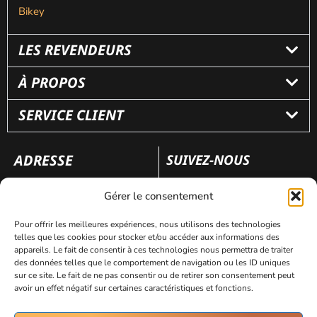
Bikey
LES REVENDEURS
À PROPOS
SERVICE CLIENT
ADRESSE
SUIVEZ-NOUS
110 rue Frédéric Fays
Gérer le consentement
69100 Villeubanne
Pour offrir les meilleures expériences, nous utilisons des technologies
telles que les cookies pour stocker et/ou accéder aux informations des
appareils. Le fait de consentir à ces technologies nous permettra de traiter
Mentions légales
Politique de confidentialité
des données telles que le comportement de navigation ou les ID uniques
sur ce site. Le fait de ne pas consentir ou de retirer son consentement peut
avoir un effet négatif sur certaines caractéristiques et fonctions.
Site réalisé par
AVICOM’