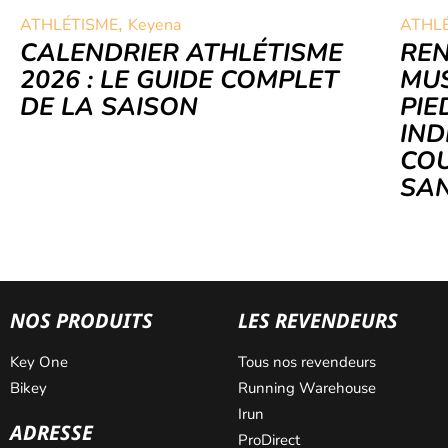
,
ATHLÉTISME
Keyena
ATHL
CALENDRIER ATHLÉTISME
RE
2026 : LE GUIDE COMPLET
MUS
DE LA SAISON
PIE
IND
COU
SAN
NOS PRODUITS
LES REVENDEURS
Key One
Tous nos revendeurs
Bikey
Running Warehouse
Irun
ADRESSE
ProDirect