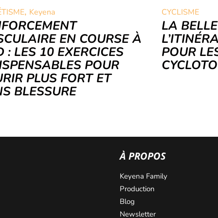
,
ÉTISME
Keyena
CYCLISME
NFORCEMENT
LA BELLE
CULAIRE EN COURSE À
L’ITINÉR
D : LES 10 EXERCICES
POUR LE
ISPENSABLES POUR
CYCLOTO
RIR PLUS FORT ET
S BLESSURE
À PROPOS
Keyena Family
Production
Blog
Newsletter