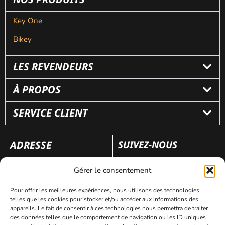
Key One
Bikey
LES REVENDEURS
À PROPOS
SERVICE CLIENT
ADRESSE
SUIVEZ-NOUS
110 rue Frédéric Fays
Gérer le consentement
69100 Villeubanne
Pour offrir les meilleures expériences, nous utilisons des technologies
telles que les cookies pour stocker et/ou accéder aux informations des
appareils. Le fait de consentir à ces technologies nous permettra de traiter
Mentions légales
Politique de confidentialité
des données telles que le comportement de navigation ou les ID uniques