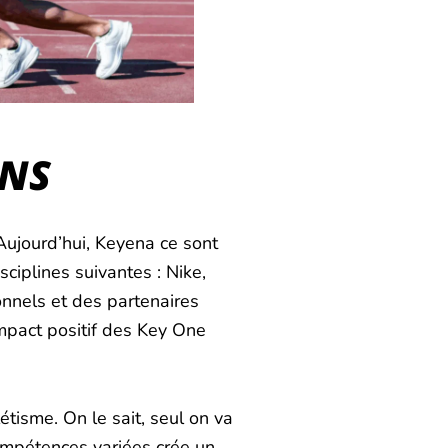
ONS
Aujourd’hui, Keyena ce sont
ciplines suivantes : Nike,
onnels et des partenaires
mpact positif des Key One
tisme. On le sait, seul on va
compétences variées crée un