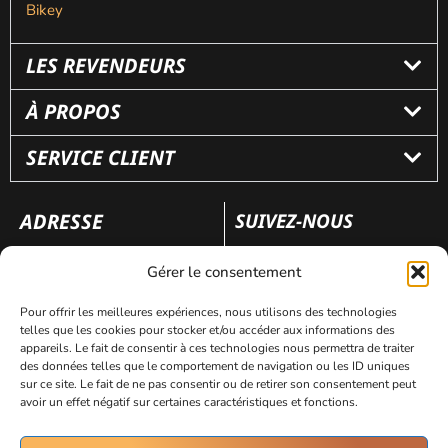
Bikey
LES REVENDEURS
À PROPOS
SERVICE CLIENT
ADRESSE
SUIVEZ-NOUS
110 rue Frédéric Fays
Gérer le consentement
69100 Villeubanne
Pour offrir les meilleures expériences, nous utilisons des technologies
telles que les cookies pour stocker et/ou accéder aux informations des
appareils. Le fait de consentir à ces technologies nous permettra de traiter
Mentions légales
Politique de confidentialité
des données telles que le comportement de navigation ou les ID uniques
sur ce site. Le fait de ne pas consentir ou de retirer son consentement peut
avoir un effet négatif sur certaines caractéristiques et fonctions.
Site réalisé par
AVICOM’