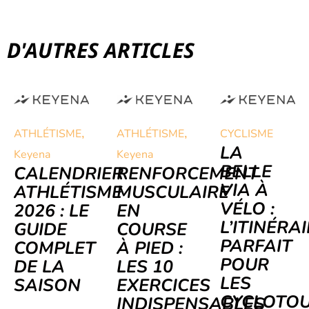
D'AUTRES ARTICLES
,
,
ATHLÉTISME
ATHLÉTISME
CYCLISME
LA
Keyena
Keyena
BELLE
CALENDRIER
RENFORCEMENT
VIA À
ATHLÉTISME
MUSCULAIRE
VÉLO :
2026 : LE
EN
L’ITINÉRA
GUIDE
COURSE
PARFAIT
COMPLET
À PIED :
POUR
DE LA
LES 10
LES
SAISON
EXERCICES
CYCLOTOU
INDISPENSABLES