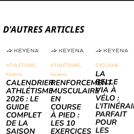
D'AUTRES ARTICLES
,
,
ATHLÉTISME
ATHLÉTISME
CYCLISME
LA
Keyena
Keyena
BELLE
CALENDRIER
RENFORCEMENT
VIA À
ATHLÉTISME
MUSCULAIRE
VÉLO :
2026 : LE
EN
L’ITINÉRA
GUIDE
COURSE
PARFAIT
COMPLET
À PIED :
POUR
DE LA
LES 10
LES
SAISON
EXERCICES