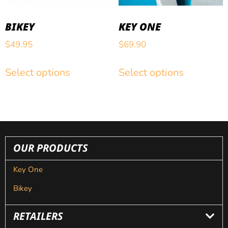
BIKEY
KEY ONE
$
49.95
$
69.90
Select options
Select options
OUR PRODUCTS
Key One
Bikey
RETAILERS